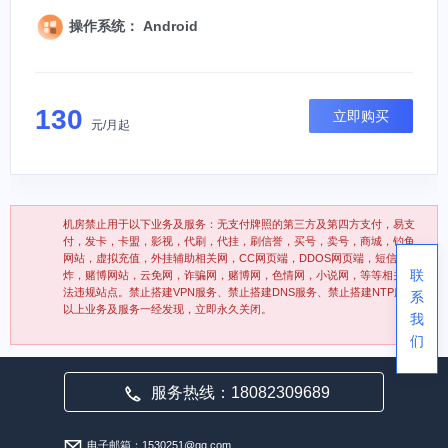
操作系统： Android
130
立即购买
元/月起
机房禁止用于以下业务及服务：无支付牌照的第三方及第四方支付，易支
付，发卡，卡盟，影视，代刷，代挂，刷信誉，买号，卖号，商城，钓鱼
网站，虚拟充值，外挂辅助相关网，CC网页端，DDOS网页端，短信轰
联
炸，赌博网站，云免网，诈骗网，赌博网，色情网，小说网，等等相关违
法违规站点。禁止搭建VPN服务、禁止搭建DNS服务、禁止搭建NTP服务
系
以上业务及服务一经发现，立即永久关闭。
我
们
服务热线：18082309689
电子邮箱：1530251@qq.com