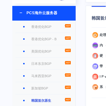
PCS海外云服务器
韩国首尔
香港优化BGP
处理
香港优化BGP - B
内 
美国优化BGP
硬 盘
日本东京BGP
带 
马来西亚BGP
I P 
系 统
新加坡BGP
韩国首尔原生