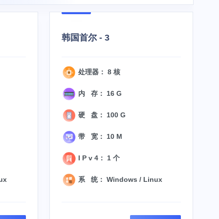
韩国首尔 - 3
处理器： 8 核
内 存： 16 G
硬 盘： 100 G
带 宽： 10 M
I P v 4： 1 个
ux
系 统： Windows / Linux