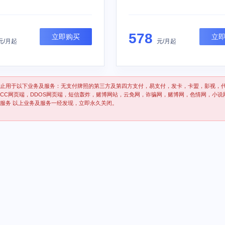
578
立即购买
立
元/月起
元/月起
止用于以下业务及服务：无支付牌照的第三方及第四方支付，易支付，发卡，卡盟，影视，
CC网页端，DDOS网页端，短信轰炸，赌博网站，云免网，诈骗网，赌博网，色情网，小说
P服务 以上业务及服务一经发现，立即永久关闭。