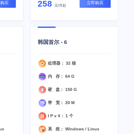
258
即购买
立即购买
元/月起
韩国首尔 - 6
处理器： 32 核
内 存： 64 G
硬 盘： 150 G
带 宽： 20 M
I P v 4： 1 个
ux
系 统： Windows / Linux