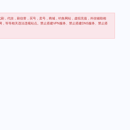
代刷，代挂，刷信誉，买号，卖号，商城，钓鱼网站，虚拟充值，外挂辅助相
网，等等相关违法违规站点。禁止搭建VPN服务、禁止搭建DNS服务、禁止搭